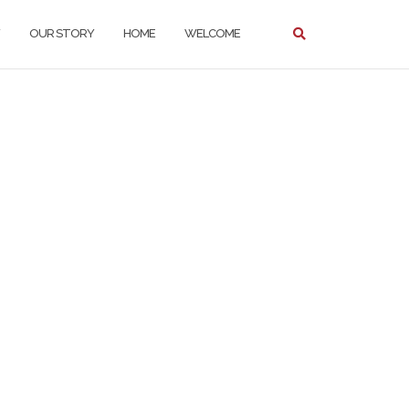
OUR STORY
HOME
WELCOME