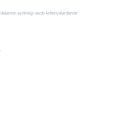
dalarının aydınlığı vacib kriteriyalardandır.
%