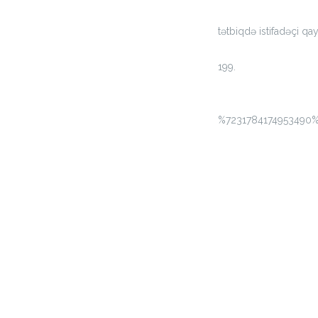
tətbiqdə istifadəçi qay
199.
%7231784174953490
wildsino app
wildsino
amon casino
zazino kz