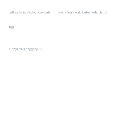
tətbiqdə istifadəçi qaydalarının aydınlığı vacib kriteriyalardandır.
199.
%7231784174953490%
wildsino app
wildsino
amon casino
zazino kz