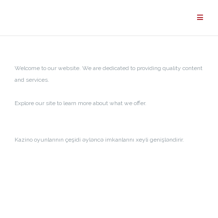
Skip
to
content
Welcome to our website. We are dedicated to providing quality content
and services.
Explore our site to learn more about what we offer.
Kazino oyunlarının çeşidi əyləncə imkanlarını xeyli genişləndirir.