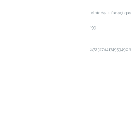
tətbiqdə istifadəçi qay
199.
%7231784174953490
wildsino app
wildsino
amon casino
zazino kz