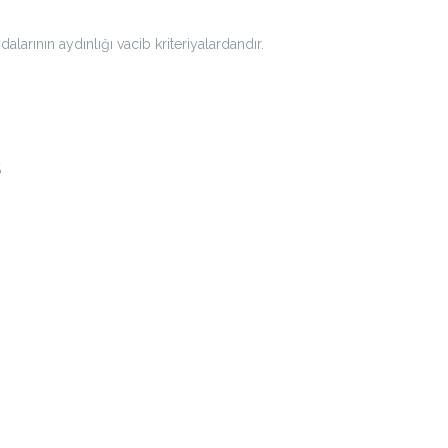
dalarının aydınlığı vacib kriteriyalardandır.
%