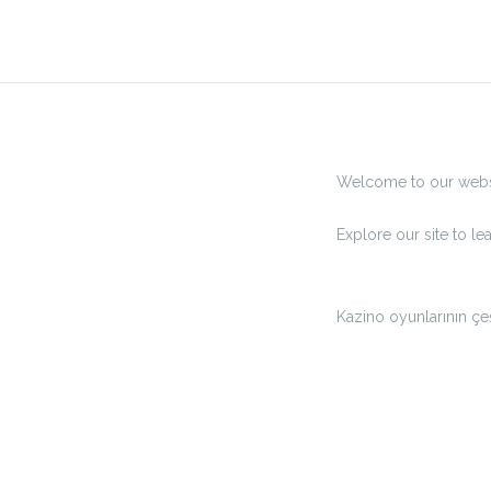
Skip
to
content
Welcome to our websit
Explore our site to l
Kazino oyunlarının çeş