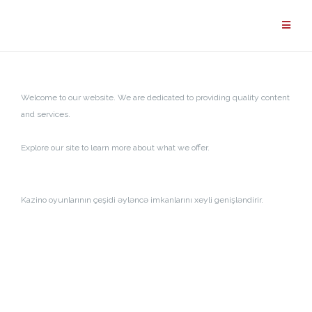
Skip
to
content
Welcome to our website. We are dedicated to providing quality content
and services.
Explore our site to learn more about what we offer.
Kazino oyunlarının çeşidi əyləncə imkanlarını xeyli genişləndirir.