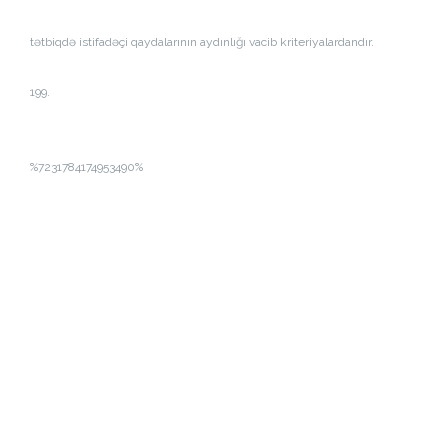
tətbiqdə istifadəçi qaydalarının aydınlığı vacib kriteriyalardandır.
199.
%7231784174953490%
wildsino app
wildsino
amon casino
zazino kz