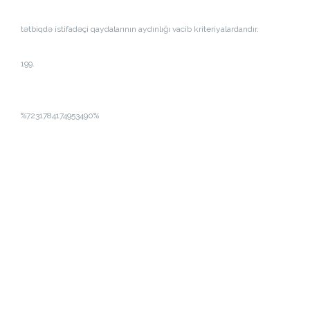
tətbiqdə istifadəçi qaydalarının aydınlığı vacib kriteriyalardandır.
199.
%7231784174953490%
wildsino app
wildsino
amon casino
zazino kz