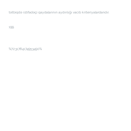
tətbiqdə istifadəçi qaydalarının aydınlığı vacib kriteriyalardandır.
199.
%7231784174953490%
wildsino app
wildsino
amon casino
zazino kz