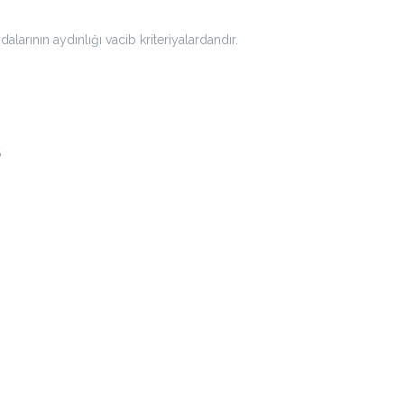
dalarının aydınlığı vacib kriteriyalardandır.
%