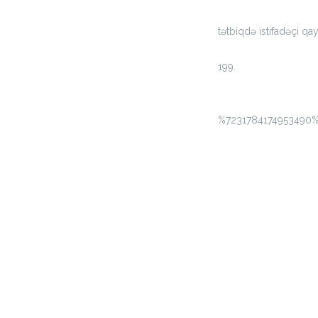
tətbiqdə istifadəçi qay
199.
%7231784174953490
wildsino app
wildsino
amon casino
zazino kz