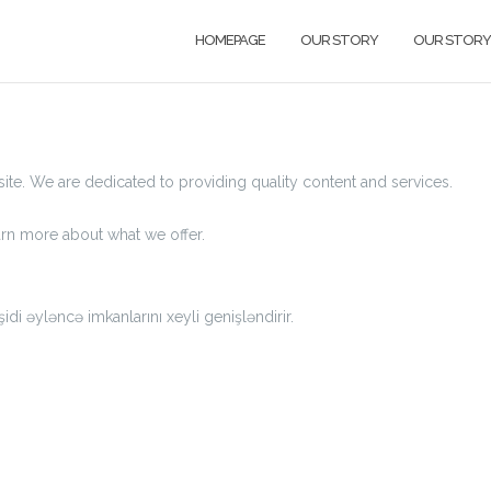
HOMEPAGE
OUR STORY
OUR STORY
e. We are dedicated to providing quality content and services.
earn more about what we offer.
idi əyləncə imkanlarını xeyli genişləndirir.