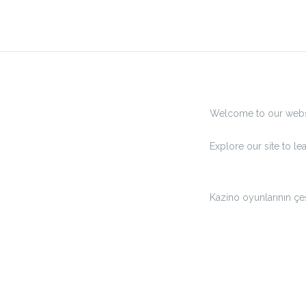
Skip
to
content
Welcome to our websit
Explore our site to l
Kazino oyunlarının çeş