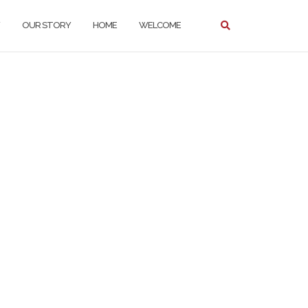
OUR STORY
HOME
WELCOME