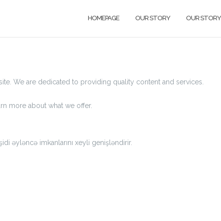
HOMEPAGE
OUR STORY
OUR STORY
e. We are dedicated to providing quality content and services.
earn more about what we offer.
idi əyləncə imkanlarını xeyli genişləndirir.