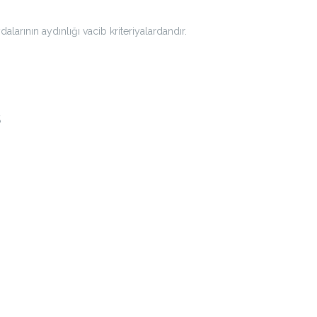
dalarının aydınlığı vacib kriteriyalardandır.
%