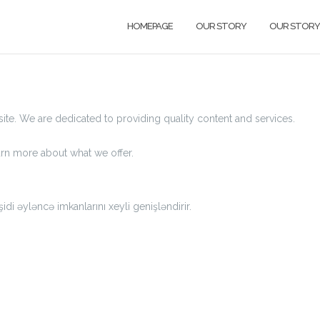
HOMEPAGE
OUR STORY
OUR STORY
e. We are dedicated to providing quality content and services.
earn more about what we offer.
idi əyləncə imkanlarını xeyli genişləndirir.