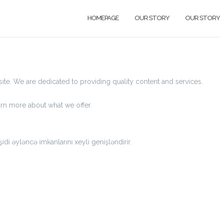
HOMEPAGE
OUR STORY
OUR STORY
e. We are dedicated to providing quality content and services.
earn more about what we offer.
idi əyləncə imkanlarını xeyli genişləndirir.