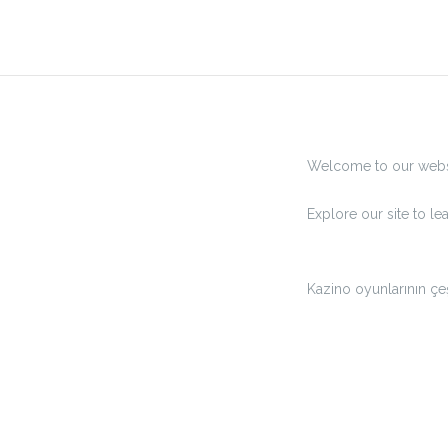
Skip
to
content
Welcome to our websit
Explore our site to l
Kazino oyunlarının çeş