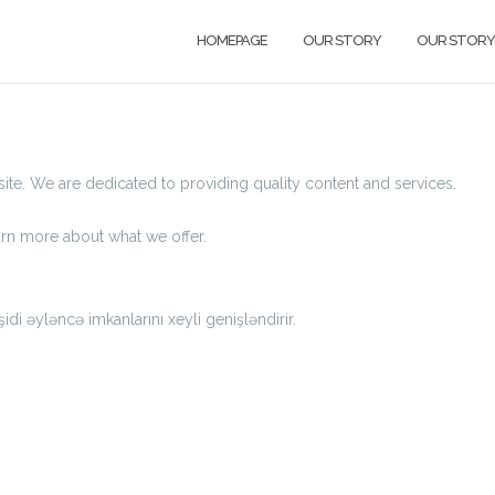
HOMEPAGE
OUR STORY
OUR STORY
e. We are dedicated to providing quality content and services.
earn more about what we offer.
idi əyləncə imkanlarını xeyli genişləndirir.