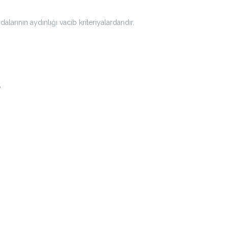
dalarının aydınlığı vacib kriteriyalardandır.
%