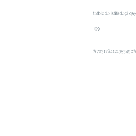
tətbiqdə istifadəçi qay
199.
%7231784174953490
wildsino app
wildsino
amon casino
zazino kz