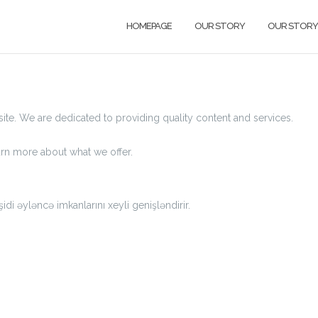
HOMEPAGE
OUR STORY
OUR STORY
e. We are dedicated to providing quality content and services.
earn more about what we offer.
idi əyləncə imkanlarını xeyli genişləndirir.