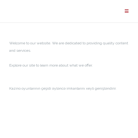
Skip
to
content
Welcome to our website. We are dedicated to providing quality content
and services.
Explore our site to learn more about what we offer.
Kazino oyunlarının çeşidi əyləncə imkanlarını xeyli genişləndirir.