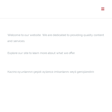
Skip
to
content
Welcome to our website. We are dedicated to providing quality content
and services.
Explore our site to learn more about what we offer.
Kazino oyunlarının çeşidi əyləncə imkanlarını xeyli genişləndirir.